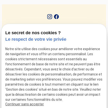
Le secret de nos cookies ?
Le respect de votre vie privée
Notre site utilise des cookies pour améliorer votre expérience
de navigation et vous offrir un contenu personnalisé. Les
cookies strictement nécessaires sont essentiels au
fonctionnement de base de notre site et ne peuvent pas être
08 139 50 15
désactivés. Cependant, vous avez le choix d'activer ou de
296 Chaussée de Louvain
désactiver les cookies de personnalisation, de performance et
5004 NAMUR
de marketing selon vos préférences. Vous pouvez modifier vos
paramètres de cookies à tout moment en cliquant sur le lien
'Gestion des cookies' situé en bas de notre site. Veuillez noter
Mentions
Politique de
Plan du
Gestion
que la désactivation de certains cookies peut avoir un impact
légales
confidentialité
site
des
sur certaines fonctionnalités du site.
cookies
Continuer sans accepter