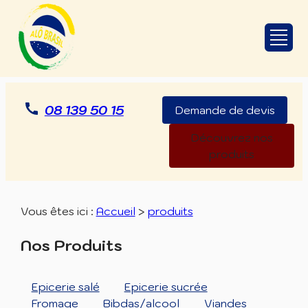
Panneau de gestion des cookies
08 139 50 15
Demande de devis
Découvrez nos
produits
Vous êtes ici :
Accueil
>
produits
Nos Produits
Epicerie salé
Epicerie sucrée
Fromage
Bibdas/alcool
Viandes